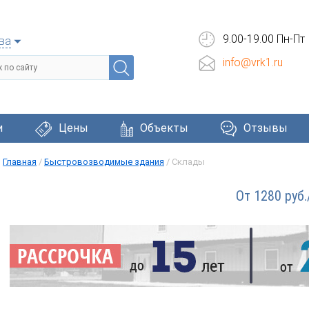
9.00-19.00 Пн-Пт
ва
info@vrk1.ru
и
Цены
Объекты
Отзывы
Главная
/
Быстровозводимые здания
/
Склады
Черепица
Фасадные системы
Окна и две
От 1280 руб.