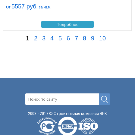
5557 руб.
От
за кв.м.
Подробнее
1
2
3
4
5
6
7
8
9
10
2008 - 2017 © Строительная компания ВРК