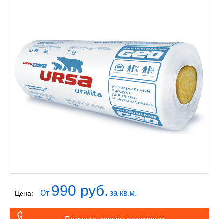
990 руб.
От
за кв.м.
Цена: